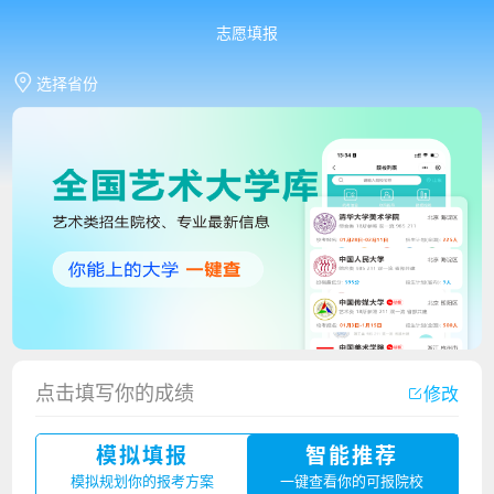
志愿填报
选择省份
香港中文大学（深圳）2023年夏季高考招生简章
点击填写你的成绩
修改
厦门大学嘉庚学院2023年艺术类招生简章
模拟填报
智能推荐
广州华立科技职业学院2023年夏季高考招生简章
模拟规划你的报考方案
一键查看你的可报院校