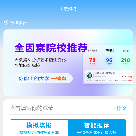
志愿填报
选择省份
香港中文大学（深圳）2023年夏季高考招生简章
点击填写你的成绩
修改
厦门大学嘉庚学院2023年艺术类招生简章
模拟填报
智能推荐
广州华立科技职业学院2023年夏季高考招生简章
模拟规划你的报考方案
一键查看你的可报院校