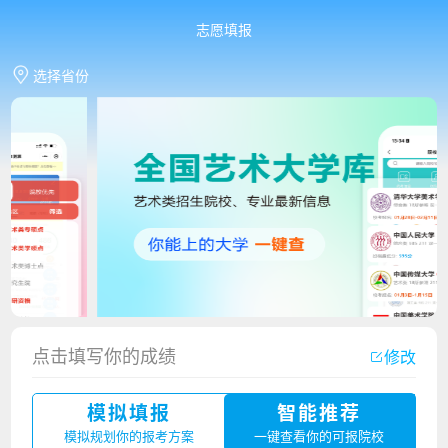
志愿填报
选择省份
香港中文大学（深圳）2023年夏季高考招生简章
点击填写你的成绩
修改
厦门大学嘉庚学院2023年艺术类招生简章
模拟填报
智能推荐
广州华立科技职业学院2023年夏季高考招生简章
模拟规划你的报考方案
一键查看你的可报院校