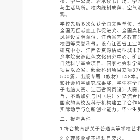
楼、学生公寓、若水读书广场、学
与生活场所。校内绿树成荫，空气
观。
学校先后多次荣获全国文明单位、全
全国无偿献血工作促进奖、全国高
风建设文明单位、江西省艺术教育
校园等荣誉称号。设有江西省工业
研究中心、江西省资源枯竭型城市
乡学院安源红色文化研究中心、矿
自然科学基金项目、国家社会科学
项目以及省、部级科研项目立项376
500篇，出版专著（教材）148
和社会科学研究成果奖，学生在全国
子电脑大赛、江西省网页设计大赛
旨，不断加强与国（境）外交流合
国家的高校及科研机构建立了合作
实际动手与创新创业能力，毕业生
二、报考条件
1.符合教育部关于普通高等学校艺
2.文理兼收或不提科目要求。