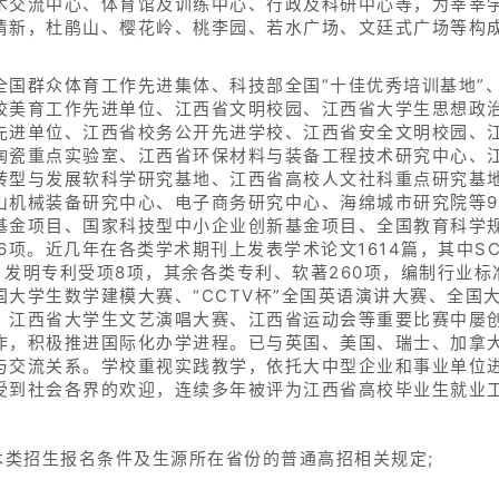
术交流中心、体育馆及训练中心、行政及科研中心等，为莘莘
清新，杜鹃山、樱花岭、桃李园、若水广场、文廷式广场等构
国群众体育工作先进集体、科技部全国“十佳优秀培训基地”、
校美育工作先进单位、江西省文明校园、江西省大学生思想政
先进单位、江西省校务公开先进学校、江西省安全文明校园、
陶瓷重点实验室、江西省环保材料与装备工程技术研究中心、
转型与发展软科学研究基地、江西省高校人文社科重点研究基
山机械装备研究中心、电子商务研究中心、海绵城市研究院等
基金项目、国家科技型中小企业创新基金项目、全国教育科学
项。近几年在各类学术期刊上发表学术论文1614篇，其中SCI
本。发明专利受项8项，其余各类专利、软著260项，编制行业
大学生数学建模大赛、“CCTV杯”全国英语演讲大赛、全国
、江西省大学生文艺演唱大赛、江西省运动会等重要比赛中屡
作，积极推进国际化办学进程。已与英国、美国、瑞士、加拿大
与交流关系。学校重视实践教学，依托大中型企业和事业单位
受到社会各界的欢迎，连续多年被评为江西省高校毕业生就业
术类招生报名条件及生源所在省份的普通高招相关规定;