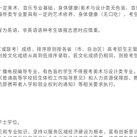
一定美术、音乐专业基础，身体健康(美术与设计类无色盲、音
编导类专业要具有一定的艺术修养，身体健康（无口吃），考
课程为英语，非英语语种考生填报志愿时应慎重。
考（或联考）成绩，排序原则按各省（市、自治区）高考招生主
则按文化成绩从高到低排序录取。若文化成绩仍相同，则按考
、广播电视编导专业，有色盲的学生不得报考美术与设计类专业
《普通高等学校招生体检工作指导意见》和人力资源保障部、
抗原携带者入学和就业权利的通知》等相关要求执行。
学士学位。
理论和专业知识，坚持以服务区域经济建设为根本，富有创新意