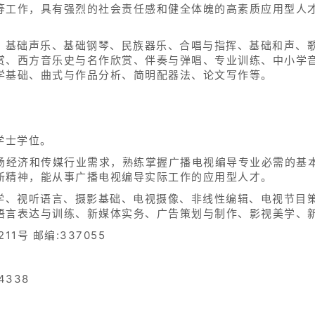
等工作，具有强烈的社会责任感和健全体魄的高素质应用型人
耳、基础声乐、基础钢琴、民族器乐、合唱与指挥、基础和声、
赏、西方音乐史与名作欣赏、伴奏与弹唱、专业训练、中小学
学基础、曲式与作品分析、简明配器法、论文写作等。
学士学位。
市场经济和传媒行业需求，熟练掌握广播电视编导专业必需的基
新精神，能从事广播电视编导实际工作的应用型人才。
播学、视听语言、摄影基础、电视摄像、非线性编辑、电视节目
语言表达与训练、新媒体实务、广告策划与制作、影视美学、
1号 邮编:337055
4338