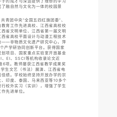
学子的成才与深造提供了理想的学习
成了融自然与文化为一体的校园景
共青团中央“全国五四红旗团委”、
治教育工作先进高校、江西省高校校
江西省文明单位、江西省第一届文明
江西省高校平面设计与动漫工程技术
地——非物质文化遗产研究中心，萍
9个产学研协同创新平台。获得国家
规划项目、国家重点实验室开放基金
、EI、SSCI等机构收录论文近
标准6项。教师屡获江西省教学成果奖
大学生文艺（书法）展演、江西省电
创佳绩。学校始终坚持开放办学的宗
、印度、泰国、马来西亚等10多个
进行校外实习（实训），增强了学生
工作先进单位。