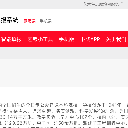
艺术生志愿填报服务群
填报系统
网页端
手机端
智能填报
艺考小工具
手机版
下载APP
关于我们
全国招生的全日制公办普通本科院校。学校创办于1941年，
坚持“立德树人、追求卓越、务实创新、科学发展”的理念，为
33.14万平方米。教学实验（室）中心167个，校内（外）实
藏书129.22万册，电子图书150余万册。新建了工程训练