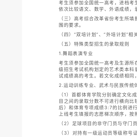
考生须参加全国统一高考，进档考
依次比较语文、数学、外语成绩，
（三）高考综合改革省份考生所填
围的要求。
（四）“双培计划”、“外培计划”
（五）特殊类型招生的录取规则
1.舞蹈表演专业
考生须参加全国统一高考及生源所
级招生考试机构划定的艺术类本科
试成绩高的考生。若文化成绩相同
2.运动训练专业、武术与民族传统
（1）首都体育学院分别确定文化
目之间的录取分数不可进行横向比
后）和体育专项成绩3:7的比例进
上线考生填报的志愿梯次顺序，按
（2）足球项目的非守门员与守门
（3）对持有一级运动员等级称号