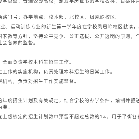
办学类型：普通公办高校；颁发学历证书的学校名称：首都体
西路11号；办学地点：校本部、北校区、凤凰岭校区。
练专业、运动训练专业的新生第一学年度在学校凤凰岭校区就读
国家教育方针，坚持公平竞争、公正选拔、公开透明的原则，
社会各界的监督。
，全面负责学校本科生招生工作。
生工作的实施机构，负责处理本科招生的日常工作。
察机构，负责对招生工作实施监督。
的年度招生计划及有关规定，结合学校的办学条件，编制并报
为准。
在上级核定的招生计划数中预留不超过总数的1%，用于平衡各