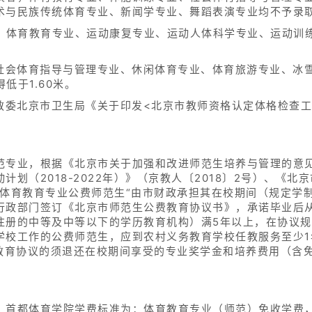
术与民族传统体育专业、新闻学专业、舞蹈表演专业均不予录
者，体育教育专业、运动康复专业、运动人体科学专业、运动训
、社会体育指导与管理专业、休闲体育专业、体育旅游专业、冰
低于1.60米。
市教委北京市卫生局《关于印发<北京市教师资格认定体格检查
专业，根据《北京市关于加强和改进师范生培养与管理的意见》
划（2018-2022年）》（京教人〔2018〕2号）、《
定，体育教育专业公费师范生“由市财政承担其在校期间（规定学
行政部门签订《北京市师范生公费教育协议书》，承诺毕业后
注册的中等及中等以下的学历教育机构）满5年以上，在协议
学校工作的公费师范生，应到农村义务教育学校任教服务至少1
反教育协议的须退还在校期间享受的专业奖学金和培养费用（含
首都体育学院学费标准为：体育教育专业（师范）免收学费，舞