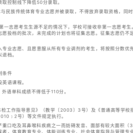
录取控制线下降低50分录取。
术与民族传统体育专业志愿并被录取，不得放弃录取资格，同
在第一志愿考生生源不足的情况下，学校可接收非第一志愿考生
志愿投档的批次，未完成的计划也将征集志愿。征集志愿仍不
入专业志愿、且愿意服从所有专业调剂的考生，将按照分数优
以退档。
制条件
设英语课程。
，外语单科成绩不得低于110分。
体检工作指导意见》（教学〔2003〕3号）及《普通高等学
010﹞2号）等文件规定执行。
严重口吃及耳鼻喉科疾病之一而妨碍发音、面部有较大面积（3
疾者，体育教育专业、体能训练专业、社会体育指导与管理专