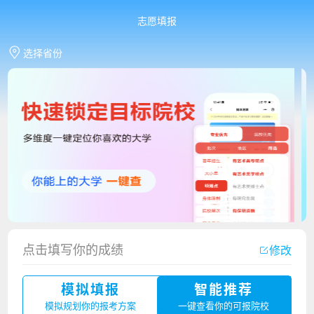
志愿填报
选择省份
香港中文大学（深圳）2023年夏季高考招生简章
点击填写你的成绩
修改
厦门大学嘉庚学院2023年艺术类招生简章
模拟填报
智能推荐
广州华立科技职业学院2023年夏季高考招生简章
模拟规划你的报考方案
一键查看你的可报院校