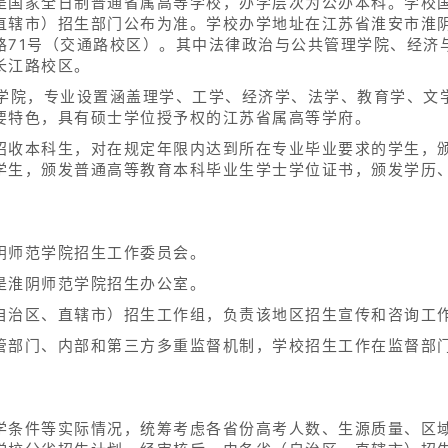
国家全日制普通省属高等学校，办学层次为公办本科。学校国标
直辖市）招生部门公布为准。学校办学地址在江苏省淮安市淮阴
路71号（交通路校区）。其中法律政治与公共管理学院、经济
长江路校区。
级学院，专业设置涵盖理学、工学、经济学、法学、教育学、文
要特色，具有硕士学位授予权的江苏省属高等学府。
招收本科生，对在规定年限内达到所在专业毕业要求的学生，
学生，颁发普通高等教育本科毕业生学士学位证书，颁发学历
阴师范学院招生工作委员会。
是淮阴师范学院招生办公室。
自治区、直辖市）招生工作组，负责该地区招生宣传和咨询工
管部门、内部和第三方多重监督机制，学校招生工作在监督部
学条件等实际情况，统筹考虑各省份高考人数、生源质量、区