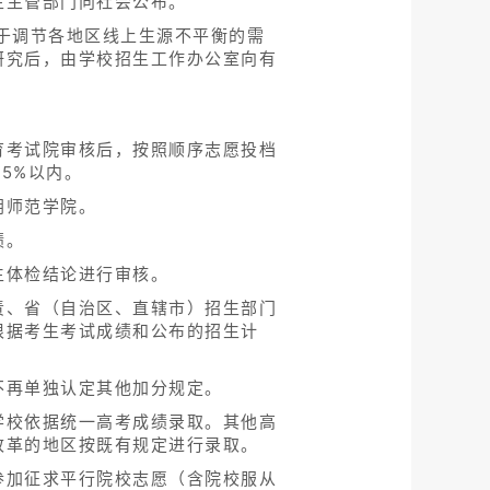
生主管部门向社会公布。
于调节各地区线上生源不平衡的需
研究后，由学校招生工作办公室向有
育考试院审核后，按照顺序志愿投档
5%以内。
阴师范学院。
绩。
生体检结论进行审核。
责、省（自治区、直辖市）招生部门
根据考生考试成绩和公布的招生计
不再单独认定其他加分规定。
学校依据统一高考成绩录取。其他高
改革的地区按既有规定进行录取。
参加征求平行院校志愿（含院校服从