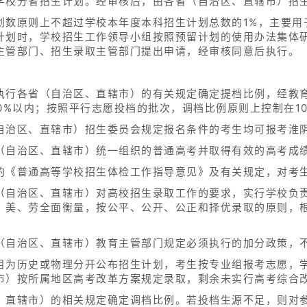
学校分省招生计划。经审核后，由各省（自治区、直辖市）招
划数原则上不超过学校本年度本科招生计划总数的1%，主要用
计划时，学校招生工作领导小组按照预留计划的使用办法集体
主管部门、招生录取主管部门提出申请，经审核同意后执行。
执行各省（自治区、直辖市）的有关规定确定提档比例，经教
0%以内；按照平行志愿投档的批次，调档比例原则上控制在10
自治区、直辖市）招生委员会规定报名条件的考生均可报考淮
（自治区、直辖市）统一组织的普通高考并取得有效的高考成
的《普通高等学校招生体检工作指导意见》及有关规定，对考
（自治区、直辖市）对高校招生录取工作的要求，实行学校负
、美、劳全面衡量，按公平、公开、公正和择优录取的原则，
（自治区、直辖市）教育主管部门规定必须执行的加分政策，
目为历史或物理分开公布招生计划，考生按专业组报考志愿，
市）按所属地区高考改革方案规定录取，剩余未实行高考综合
、直辖市）的相关规定确定调档比例。若投档生源不足，则对