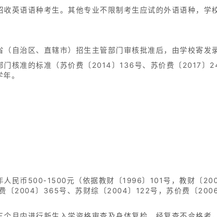
招收英语语种考生。其他专业不限制考生应试的外语语种，学
省（自治区、直辖市）招生主管部门审核批准后，由学校寄发
门核准的标准（苏价费〔2014〕136号、苏价费〔2017〕
学年。
币500-1500元（依据教财〔1996〕101号，教财〔200
费〔2004〕365号、苏财综〔2004〕122号，苏价费〔200
三个月内进行新生入学资格审查及身体复检。经复查不合格者