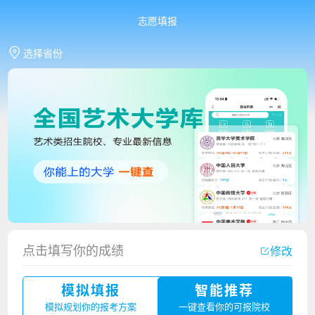
志愿填报
选择省份
香港中文大学（深圳）2023年夏季高考招生简章
点击填写你的成绩
修改
厦门大学嘉庚学院2023年艺术类招生简章
模拟填报
智能推荐
广州华立科技职业学院2023年夏季高考招生简章
模拟规划你的报考方案
一键查看你的可报院校