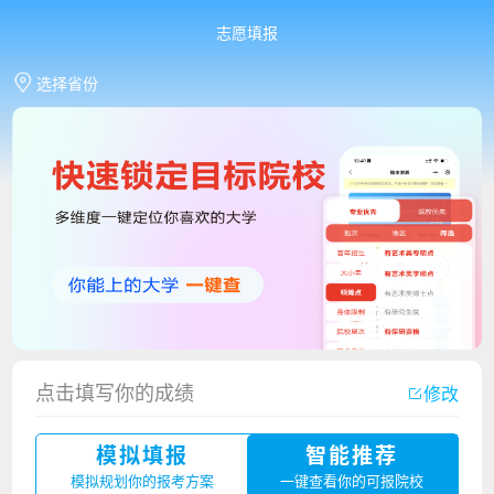
志愿填报
选择省份
香港中文大学（深圳）2023年夏季高考招生简章
点击填写你的成绩
修改
厦门大学嘉庚学院2023年艺术类招生简章
模拟填报
智能推荐
广州华立科技职业学院2023年夏季高考招生简章
模拟规划你的报考方案
一键查看你的可报院校