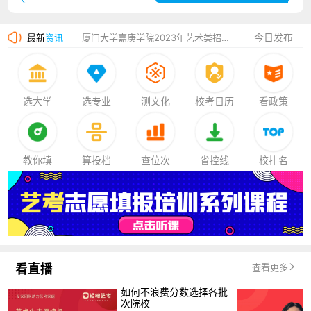
香港中文大学（深圳）2023年夏季高考招生简章
今日发布
最新
资讯
厦门大学嘉庚学院2023年艺术类招生简章
选大学
选专业
测文化
校考日历
看政策
教你填
算投档
查位次
省控线
校排名
看直播
查看更多
如何不浪费分数选择各批
次院校