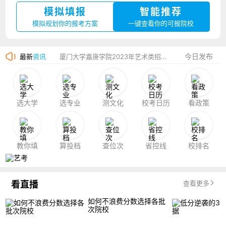
模拟填报
智能推荐
湛江幼儿师范专科学校2023年夏季高考招生简章
模拟规划你的报考方案
一键查看你的可报院校
香港中文大学（深圳）2023年夏季高考招生简章
今日发布
最新
资讯
厦门大学嘉庚学院2023年艺术类招生简章
选大学
选专业
测文化
校考日历
看政策
教你填
算投档
查位次
省控线
校排名
看直播
查看更多
如何不浪费分数选择各批
次院校