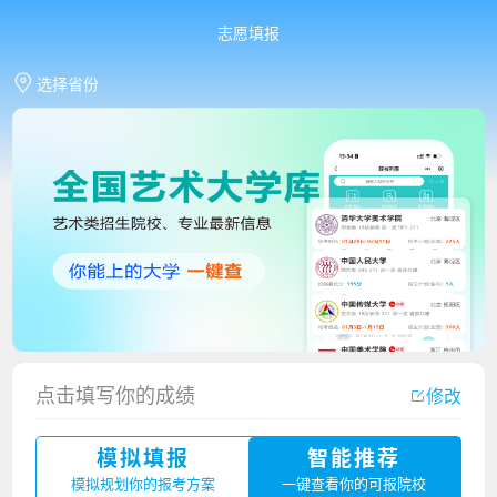
志愿填报
选择省份
香港中文大学（深圳）2023年夏季高考招生简章
点击填写你的成绩
修改
厦门大学嘉庚学院2023年艺术类招生简章
模拟填报
智能推荐
广州华立科技职业学院2023年夏季高考招生简章
模拟规划你的报考方案
一键查看你的可报院校