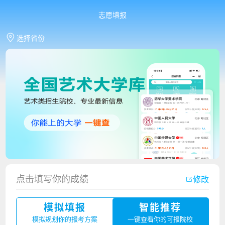
志愿填报
选择省份
香港中文大学（深圳）2023年夏季高考招生简章
点击填写你的成绩
修改
厦门大学嘉庚学院2023年艺术类招生简章
模拟填报
智能推荐
广州华立科技职业学院2023年夏季高考招生简章
模拟规划你的报考方案
一键查看你的可报院校