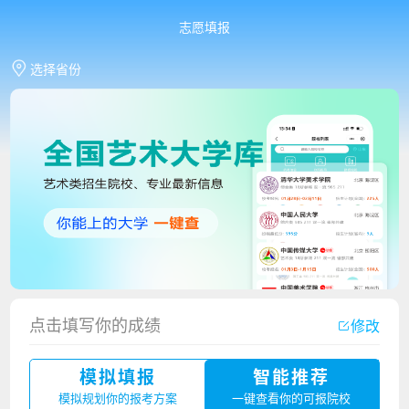
志愿填报
选择省份
香港中文大学（深圳）2023年夏季高考招生简章
点击填写你的成绩
修改
厦门大学嘉庚学院2023年艺术类招生简章
模拟填报
智能推荐
广州华立科技职业学院2023年夏季高考招生简章
模拟规划你的报考方案
一键查看你的可报院校