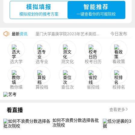
模拟填报
智能推荐
湛江幼儿师范专科学校2023年夏季高考招生简章
模拟规划你的报考方案
一键查看你的可报院校
香港中文大学（深圳）2023年夏季高考招生简章
今日发布
最新
资讯
厦门大学嘉庚学院2023年艺术类招生简章
选大学
选专业
测文化
校考日历
看政策
教你填
算投档
查位次
省控线
校排名
看直播
查看更多
如何不浪费分数选择各批
次院校