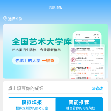
志愿填报
选择省份
香港中文大学（深圳）2023年夏季高考招生简章
点击填写你的成绩
修改
厦门大学嘉庚学院2023年艺术类招生简章
模拟填报
智能推荐
广州华立科技职业学院2023年夏季高考招生简章
模拟规划你的报考方案
一键查看你的可报院校