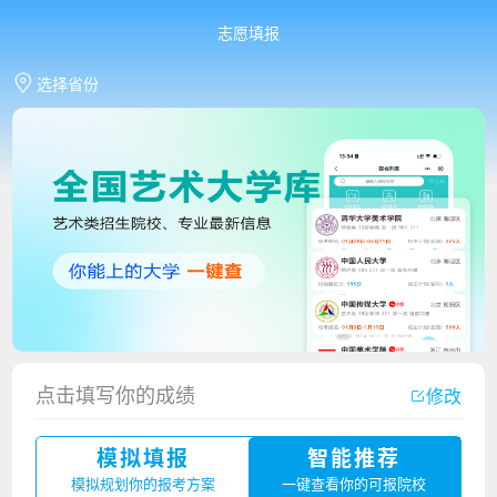
志愿填报
选择省份
香港中文大学（深圳）2023年夏季高考招生简章
点击填写你的成绩
修改
厦门大学嘉庚学院2023年艺术类招生简章
模拟填报
智能推荐
广州华立科技职业学院2023年夏季高考招生简章
模拟规划你的报考方案
一键查看你的可报院校