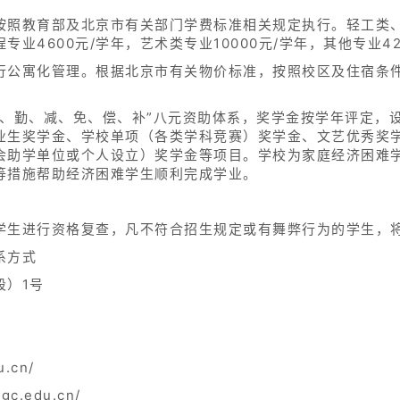
按照教育部及北京市有关部门学费标准相关规定执行。轻工类
业4600元/学年，艺术类专业10000元/学年，其他专业42
公寓化管理。根据北京市有关物价标准，按照校区及住宿条件不
助、勤、减、免、偿、补”八元资助体系，奖学金按学年评定，
业生奖学金、学校单项（各类学科竞赛）奖学金、文艺优秀奖
会助学单位或个人设立）奖学金等项目。学校为家庭经济困难
等措施帮助经济困难学生顺利完成学业。
学生进行资格复查，凡不符合招生规定或有舞弊行为的学生，
系方式
段）1号
.cn/
gc.edu.cn/