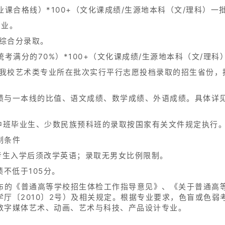
课合格线）*100+（文化课成绩/生源地本科（文/理科）一批
专业。
综合分录取。
考满分的70%）*100+（文化课成绩/生源地本科（文/理科
我校艺术类专业所在批次实行平行志愿投档录取的招生省份，
绩与一本线的比值、语文成绩、数学成绩、外语成绩。具体详见
高中班毕业生、少数民族预科班的录取按国家有关文件规定执行
制条件
考生入学后须改学英语；录取无男女比例限制。
不低于105分。
颁布的《普通高等学校招生体检工作指导意见》、《关于普通高
厅〔2010〕2号）及相关规定。根据专业要求，色盲或色弱
数字媒体艺术、动画、艺术与科技、产品设计专业。