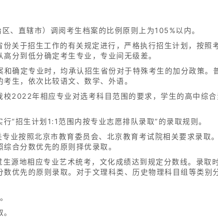
治区、直辖市）调阅考生档案的比例原则上为105%以内。
生省份关于招生工作的有关规定进行，严格执行招生计划，按照
从高分到低分确定考生专业，专业间无级差。
档案和确定专业时，均承认招生省份对于特殊考生的加分政策。
的考生，依次比较语文、数学、外语。
我校2022年相应专业对选考科目范围的要求，学生的高中综
实行“招生计划1:1范围内按专业志愿排队录取”的录取规则。
相关专业按照北京市教育委员会、北京教育考试院相关要求录取。
照综合分数优先的原则择优录取。
通过生源地相应专业艺术统考，文化成绩达到规定分数线。录取
分数优先的原则录取。对于文理科类、历史物理科目组等类别
业。
取。