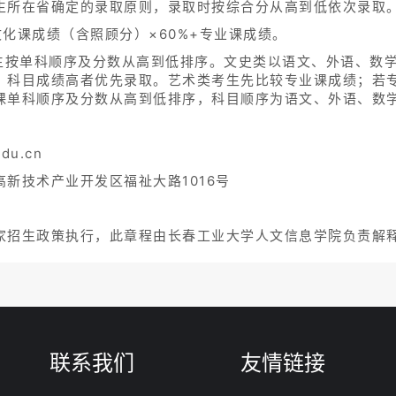
生所在省确定的录取原则，录取时按综合分从高到低依次录取
化课成绩（含照顾分）×60%+专业课成绩。
考生按单科顺序及分数从高到低排序。文史类以语文、外语、数
，科目成绩高者优先录取。艺术类考生先比较专业课成绩；若
课单科顺序及分数从高到低排序，科目顺序为语文、外语、数
du.cn
新技术产业开发区福祉大路1016号
家招生政策执行，此章程由长春工业大学人文信息学院负责解
联系我们
友情链接