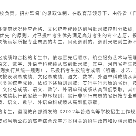
学校负责，招办监督”的录取体制，在教育部领导下，由各省（
体健康状况检查合格、文化统考成绩达到当批录取控制分数线
数优先”的原则，对已投档考生优先满足高分考生的专业志愿，
未能满足所报专业志愿的考生，同意调剂的，调剂录取到生源
化成绩均合格的考生中，依志愿先后顺序，航空服务艺术与管
语文、数学、外语单科成绩从高到低录取；其中，河南省考生
，则执行其统一规则），已投档考生按统考成绩（朗诵、才艺、
次按表演总成绩、文化总成绩、语文、数学、外语单科成绩从
术类省统考成绩，依照下述原则录取：实行平行志愿的省份，
、文化总成绩、语文、数学、外语单科成绩从高到低录取，其
序成绩执行该省统一排序规则；实行非平行志愿的省份按专业
绩、语文、数学、外语单科成绩从高到低录取。
的考生，遵照教育部颁发的《2022年普通高等学校招生工作
按照当地公布的高考综合改革方案相关的招生政策和投档录取