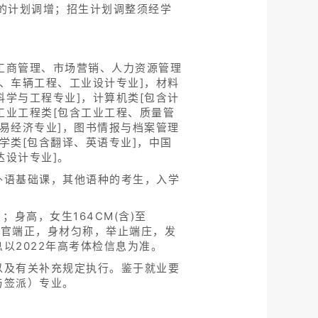
的计划调增；招生计划调整须经学
工商管理、市场营销、人力资源管理
化、车辆工程、工业设计专业]，材料
科学与工程专业]，计算机类[包含计
工业工程类[包含工业工程、质量管
贸易经济专业]，图书情报与档案管理
学类[包含翻译、英语专业]，中国
达设计专业]。
外语基础课，其他语种的考生，入学
身高，女生164CM(含)至
斑；五官端正，身材匀称，举止端庄，发
以2022年高考体检信息为准。
以及有关补充规定执行。鉴于就业要
与签派）专业。