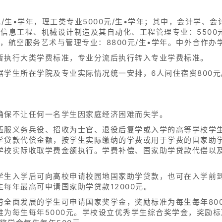
/生•学年，理工类专业5000元/生•学年；其中，会计学、会计
信息工程、机械设计制造及其自动化、工程管理专业：5500
年，航空服务艺术与管理专业：8800元/生•学年。中外合作办学
暂执行大类学费标准，专业分流后执行转入专业学费标准。
学生所在学院及专业实际情况统一安排，6人间住宿费800元/生
确保不让任何一名学生因家庭经济困难而失学。
伍服义务兵役、招收为士官、退役后复学或入学的高等学校学
学贷款代偿金额，按学生实际缴纳的学费或用于学费的国家助
学校实际收取学费金额执行。学费补偿、国家助学贷款代偿以
学生入学后可向高校申请校园地国家助学贷款，也可在入学前
每年最高可申请国家助学贷款12000元。
劳全面发展的学生可申请国家奖学金，奖励标准为每生每年80
为每生每年5000元。学校设立优秀学生综合奖学金，奖励标