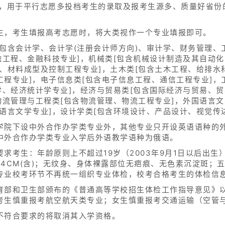
划，用于平行志愿多投档考生的录取及报考生源多、质量好省份
生，考生填报高考志愿时，将大类视作一个专业填报即可。
包含会计学、会计学(注册会计师方向)、审计学、财务管理、
融工程、金融科技专业]，机械类[包含机械设计制造及其自动
、材料成型及控制工程专业]，土木类[包含土木工程、给排水
程专业]，电子信息类[包含电子信息工程、通信工程专业]，
学、经济统计学专业]，经济与贸易类[包含国际经济与贸易、
物流管理与工程类[包含物流管理、物流工程专业]，外国语言文
语言文学专业]，设计学类[包含环境设计、产品设计、视觉传
学院下设中外合作办学类专业外，其他专业只开设英语语种的
中外合作办学类专业入学后外语教学语种为俄语。
考生：年龄原则上不超过19岁（2003年9月1日以后出生）；
含)至184CM(含)；无纹身、身体裸露部位无疤痕、无色素沉淀
专业校考环节不再统一组织专业体检，校考合格考生的体检信息
育部和卫生部颁布的《普通高等学校招生体检工作指导意见》
考生慎重报考航空航天类专业；女生慎重报考交通运输（空管
不符合要求的将取消其入学资格。