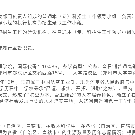
关部门负责人组成的普通本（专）科招生工作领导小组，负责
导小组的执行机构为招生录取工作小组。
施招生工作的常设机构，在普通本（专）科招生工作领导小组
作履行监督职责。
学院，国际代码：10485，办学类型：公办、全日制普通高
郑州市郑东新区文苑西路15号）、大学路校区（郑州市大学中
9年10月，原隶属于中国航空工业部，现为河南省人民政府与
学历程中，学校秉承“严谨、求实、开拓、进取”之校训，坚持
模式，形成了“航空为本，管工结合”的人才培养特色，确立了
域经济社会发展重要的人才培养基地，入选河南省特色骨干学科
个省（自治区、直辖市）招收本科学生，在各省（自治区、直辖
据为各省（自治区、直辖市）的生源数量及历年志愿情况；根