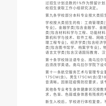
过招生计划总数的1%作为预留计
校招生录取工作小组研究决定。
第九条学校部分本科专业按大类招
学校按大类招生的有：工商管理类[
专业]，金融学类[包含金融学、金
类[包含材料科学与工程、功能材料
算机科学与技术、软件工程、网络工
理工程专业]，经济学类[包含经济
类[包含图书馆学、档案学专业]，
语言文学类[包含汉语国际教育、汉
第十条学校除法语专业、南乌拉尔
后须改学英语。南乌拉尔学院下设
第十一条航空服务艺术与管理专业要求
175CM(含)，男生175CM(
音清晰。因新冠疫情防控要求，该
其他各专业考生身体健康状况按教
求，色盲、色弱或身体患有残疾的
新生入校后，学校进行体检复查，