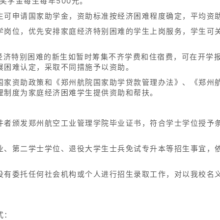
奖学金每生每年500元。
生可申请国家助学金，资助标准按经济困难程度确定，平均资助
学岗位，优先安排家庭经济特别困难的学生上岗服务，学生可
经济特别困难的新生如暂时筹集不齐学费和住宿费，可在开学报
展困难认定，采取不同措施予以资助。
国家资助政策和《郑州航院国家助学贷款管理办法》、《郑州
理制度为家庭经济困难学生提供资助和帮扶。
件者颁发郑州航空工业管理学院毕业证书，符合学士学位授予
业、第二学士学位、退役大学生士兵免试专升本等招生事宜，
没有委托任何社会机构或个人进行招生录取工作，对以我校名
式：