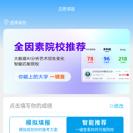
志愿填报
选择省份
点击填写你的成绩
修改
模拟填报
智能推荐
香港中文大学（深圳）2023年夏季高考招生简章
模拟规划你的报考方案
一键查看你的可报院校