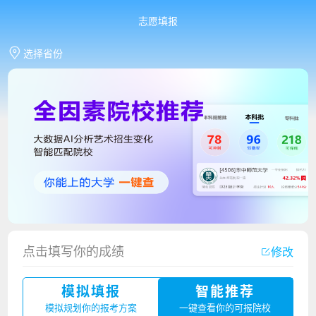
志愿填报
选择省份
点击填写你的成绩
修改
模拟填报
智能推荐
香港中文大学（深圳）2023年夏季高考招生简章
模拟规划你的报考方案
一键查看你的可报院校