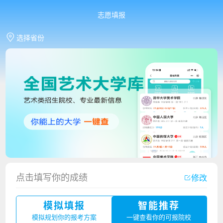
志愿填报
选择省份
香港中文大学（深圳）2023年夏季高考招生简章
点击填写你的成绩
修改
厦门大学嘉庚学院2023年艺术类招生简章
模拟填报
智能推荐
广州华立科技职业学院2023年夏季高考招生简章
模拟规划你的报考方案
一键查看你的可报院校