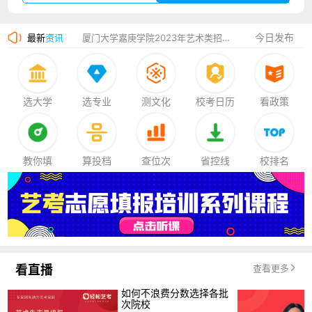
香港中文大学（深圳）2023年夏季高考招生简章
今日发布
最新
资讯
厦门大学嘉庚学院2023年艺术类招生简章
选大学
选专业
测文化
校考日历
看政策
教你填
算投档
查位次
省控线
校排名
看直播
查看更多
如何不浪费分数选择各批
次院校