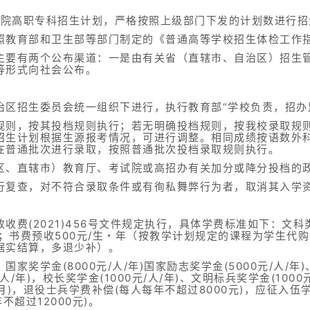
学院高职专科招生计划，严格按照上级部门下发的计划数进行招
照教育部和卫生部等部门制定的《普通高等学校招生体检工作
主要有两个公布渠道：一是由有关省（直辖市、自治区）招生
等形式向社会公布。
治区招生委员会统一组织下进行，执行教育部“学校负责，招办
规则，按其投档规则执行；若无明确投档规则，按我校录取规
招生计划根据生源报考情况，可进行调整。相同成绩按语数外
在普通批次进行录取，按照普通批次投档录取规则执行。
区、直辖市）教育厅、考试院或高招办有关加分或降分投档的
行复查，对不符合录取条件或有徇私舞弊行为者，取消其入学
费(2021)456号文件规定执行，具体学费标准如下：文科类3
年；书费预收500元/生・年（按教学计划规定的课程为学生代
据实结算，多退少补）。
奖学金(8000元/人/年)国家励志奖学金(5000元/人/年)
/人/年)，校长奖学金(1000元/人/年)、文明标兵奖学金(10
/月)，退役士兵学费补偿(每人每年不超过8000元)，应征入伍
不超过12000元)。