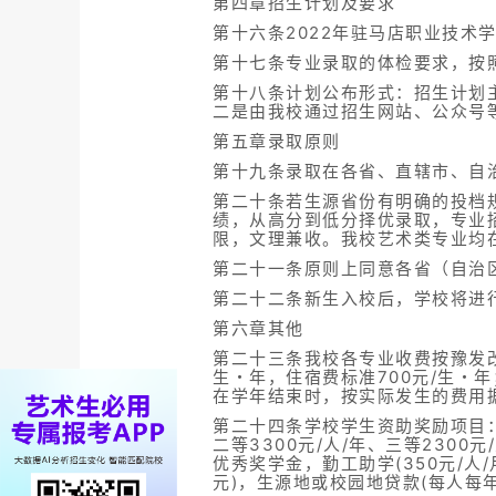
第四章招生计划及要求
第十六条2022年驻马店职业技术
第十七条专业录取的体检要求，按
第十八条计划公布形式：招生计划
二是由我校通过招生网站、公众号
第五章录取原则
第十九条录取在各省、直辖市、自
第二十条若生源省份有明确的投档
绩，从高分到低分择优录取，专业
限，文理兼收。我校艺术类专业均
第二十一条原则上同意各省（自治
第二十二条新生入校后，学校将进
第六章其他
第二十三条我校各专业收费按豫发改收
生・年，住宿费标准700元/生・
在学年结束时，按实际发生的费用
第二十四条学校学生资助奖励项目：国家
二等3300元/人/年、三等2300元
优秀奖学金，勤工助学(350元/人
元)，生源地或校园地贷款(每人每年