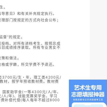
生。
指导意见》和有关补充规定执行。
管理部门按规定的方式向社会公布；
监督”的规定。
则投档。对所有进档考生，按照总成
科目成绩排序录取。所有专业男女不
政策和做法。
资格或学籍，所交学费不予退还。
700元/生・年，理工类4200元/
购教材，按学年预收教材费。教材费
、国家助学金(一等4300元/人/年、
00元/人/年)、技能竞赛奖学金、学习
学费补偿代偿(每人每年不超过8000