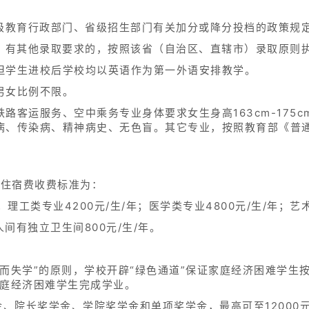
省级教育行政部门、省级招生部门有关加分或降分投档的政策规
市）有其他录取要求的，按照该省（自治区、直辖市）录取原则
但学生进校后学校均以英语作为第一外语安排教学。
男女比例不限。
客运服务、空中乘务专业身体要求女生身高163cm-175cm,男
病、传染病、精神病史、无色盲。其它专业，按照教育部《普
及住宿费收费标准为：
年；理工类专业4200元/生/年；医学类专业4800元/生/年；艺术
6人间有独立卫生间800元/生/年。
而失学”的原则，学校开辟“绿色通道”保证家庭经济困难学生
家庭经济困难学生完成学业。
金、院长奖学金、学院奖学金和单项奖学金，最高可至12000