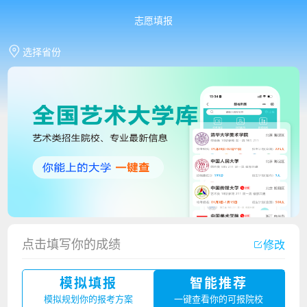
志愿填报
选择省份
香港中文大学（深圳）2023年夏季高考招生简章
点击填写你的成绩
修改
厦门大学嘉庚学院2023年艺术类招生简章
模拟填报
智能推荐
广州华立科技职业学院2023年夏季高考招生简章
模拟规划你的报考方案
一键查看你的可报院校