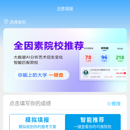
志愿填报
选择省份
点击填写你的成绩
修改
模拟填报
智能推荐
香港中文大学（深圳）2023年夏季高考招生简章
模拟规划你的报考方案
一键查看你的可报院校