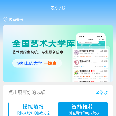
志愿填报
选择省份
香港中文大学（深圳）2023年夏季高考招生简章
点击填写你的成绩
修改
厦门大学嘉庚学院2023年艺术类招生简章
模拟填报
智能推荐
广州华立科技职业学院2023年夏季高考招生简章
模拟规划你的报考方案
一键查看你的可报院校