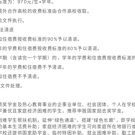
准为：970元/生•学年。
境外合作高校的收费标准由合作高校收取。
批文件执行。
法清退
和住宿费按收费标准的90%予以清退。
年的学费和住宿费按收费标准的80%予以清退。
学期（含读完一个学期）的，学年的学费和住宿费按收费标准的
学年的学费和住宿费不予清退。
和住宿费不予清退。
号文件处理。
项奖学金及热心教育事业的企事业单位、社会团体、个人在学
学兼优且家庭经济困难的学生，推荐申报国家励志奖学金。
难学生帮扶机制。延伸“绿色通道”，搭建“绿色长廊”，即学
的基本生活费补助；家庭经济困难的学生可向家庭所在地银行
学校还提供国家助学金、临时特困补助、就业困难补助、勤工