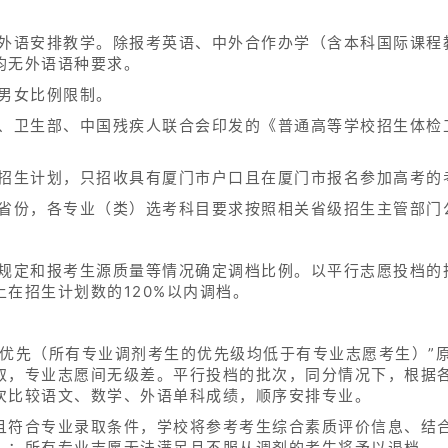
础外语安排教学。除报考英语、中外合作办学（含本科国际课程
均无外语语种要求。
无男女比例限制。
部、卫生部、中国残疾人联合会印发的《普通高等学校招生体检
的招生计划，只招收具有厦门市户口且在厦门市报名参加高考的
关省份，各专业（类）选考科目要求按照相关省级招生主管部门
规定和报考生源质量等情况确定调档比例。以平行志愿投档的批
在招生计划数的120%以内调档。
数优先（所有专业调剂考生的优先级均低于有专业志愿考生）”
取，专业志愿间无级差。平行投档的批次，同分情况下，根据
次比较语文、数学、外语单科成绩，顺序安排专业。
且符合专业录取条件，学校将参考考生综合素质评价信息、结
）；所有专业志愿无法满足且不服从调剂的考生将予以退档。