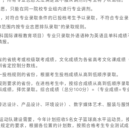
志愿，只能在同一院校专业组内进行专业调剂。
志愿，对符合专业录取条件的已投档考生予以录取，不符合专业
:1范围内按专业志愿排队录取”的录取规则。
本科国际课程教育项目）专业只录取外语语种为英语且单科成绩
填报。
省的省统考或校级联考成绩，文化成绩为各省高考文化课成绩
到省定控制分数线。
一投档规则的省份，根据考生投档成绩从高到低顺序录取。
规则要求的省份，在进档考生中，按综合成绩从高到低顺序录
成绩，择优录取。综合成绩（总分100分）=（专业成绩÷专业
传达设计、产品设计、环境设计）、数字媒体艺术、服装与服
平运动队建设需要，今年计划招收5名女子篮球高水平运动员，
所规定的要求，根据各位置的计划数，按照合格考生专业测试