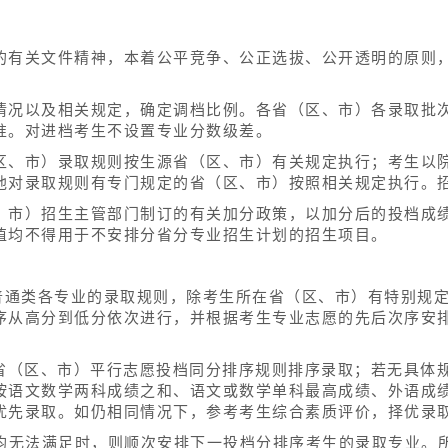
的有关文件精神，本着公平竞争、公正选拔、公开透明的原则
情况以及相关规定，确定调档比例。各省（区、市）各录取批
准。对进档考生不设置专业分数级差。
区、市）录取规则按生源省（区、市）有关规定执行；考生以
他对录取规则有专门规定的省（区、市）按照相关规定执行。
、市）招生主管部门制订的有关加分政策，以加分后的投档成
值均不得用于不安排分省分专业招生计划的招生项目。
普通类各专业的录取规则，除考生所在省（区、市）有特别规定
序从高分到低分依次进行，并根据考生专业志愿的先后次序安排
各省（区、市）平行志愿投档同分排序规则排序录取；若无具体
按语文数学两科成绩之和、语文或数学单科最高成绩、外语成
优先录取。如仍相同情况下，参考考生综合素质评价，择优录
愿均无法满足时，则顺次安排下一投档分排序考生的录取专业。