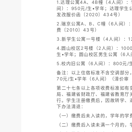
1.达理公寓4A、4B幢（4人间）：1
间）：950元/生•学年；达理学生公
发改服价函〔2020〕434号）
2.瑞京公寓A、B、C幢（6人间）：
费〔2010〕43号）
3.新学生公寓一号楼（4人间）：12
4.圆山校区2号楼（2人间）：100
生•学年；圆山校区男生公寓（6人间
5.校内旧公寓（6人间）：800元/
备注：以上住宿标准不含空调部分，
70元/生•学年（6人间）（漳价审〔
第二十七条以上各项收费标准如有
局、福建省财政厅、福建省教育厅关
行。学生注册缴费后，因故转学、
下办法清退：
（一）缴费后未入读的，学年的学
（二）缴费后入读未满一个月的，