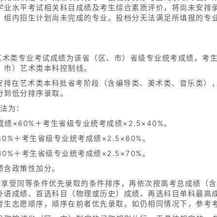
学业水平考试相关科目成绩及考生综合素质评价，将尚未安排录
）组内招生计划尚未完成的专业。投档分无法满足所填报的专
的艺术类专业考试成绩为该省（区、市）省级专业统考成绩。考
、市）艺术类本科控制线。
次安排在艺术类本科批省考阶段（含编导类、美术类、音乐类）
分到低分排序录取。
方法为：
×60%＋考生省级专业统考成绩×2.5×40%。
%＋考生省级专业统考成绩×2.5×60%。
%＋考生省级专业统考成绩×2.5×70%。
绩含政策性加分。
按享受同等条件优先录取的条件排序，再依次按高考总成绩（
外语成绩、首选科目（物理或历史）成绩、再选科目单科最高
考生志愿顺序，顺序在前者优先录取。如仍相同情况下，参考