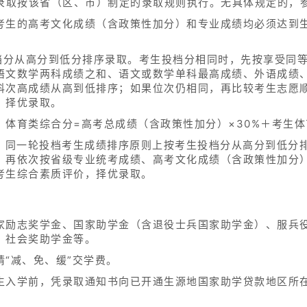
业录取按该省（区、市）制定的录取规则执行。无具体规定的，
考生的高考文化成绩（含政策性加分）和专业成绩均必须达到
投档分从高分到低分排序录取。考生投档分相同时，先按享受同
语文数学两科成绩之和、语文或数学单科最高成绩、外语成绩
科次高成绩从高到低排序；如果位次仍相同，再比较考生志愿
，择优录取。
体育类综合分=高考总成绩（含政策性加分）×30%＋考生体育成
定，同一轮投档考生成绩排序原则上按考生投档分从高分到低分
，再依次按省级专业统考成绩、高考文化成绩（含政策性加分
考生综合素质评价，择优录取。
家励志奖学金、国家助学金（含退役士兵国家助学金）、服兵
、社会奖助学金等。
“减、免、缓”交学费。
生入学前，凭录取通知书向已开通生源地国家助学贷款地区所