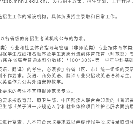
//zsb.mnnu.edu.cn/）发布招生政策、招生计划、工
施招生工作的常设机构，具体负责招生录取和日常工作。
划以各省级教育招生考试机构公布的为准。
师范类）专业和社会体育指导与管理（非师范类）专业按体育学
根据学生成绩排名顺序及学生志愿分流到体育教育（师范类）
所在省高考普通本科分数线）*100*30%+第一学年学科基础
英语、翻译）的考生，必须参加各省（区、市）统一组织的英
则不作要求。英语、商务英语、翻译专业只招收英语语种考生
以英语作为公共外语安排教学。
业要求的考生不宜填报师范类专业。
的要求按教育部、原卫生部、中国残疾人联合会印发的《普通
卫生部《关于进一步规范入学和就业体检项目维护乙肝表面抗
生进行复查，凡不符合录取要求或以弄虚作假手段取得录取资