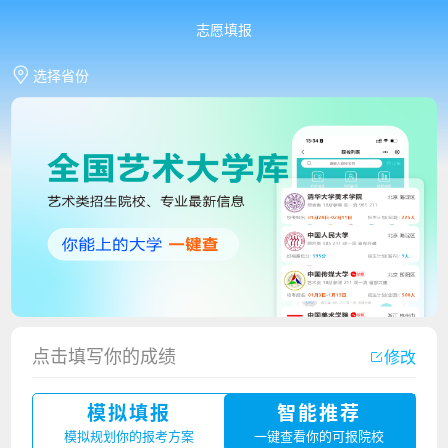
志愿填报
选择省份
香港中文大学（深圳）2023年夏季高考招生简章
点击填写你的成绩
修改
厦门大学嘉庚学院2023年艺术类招生简章
模拟填报
智能推荐
广州华立科技职业学院2023年夏季高考招生简章
模拟规划你的报考方案
一键查看你的可报院校