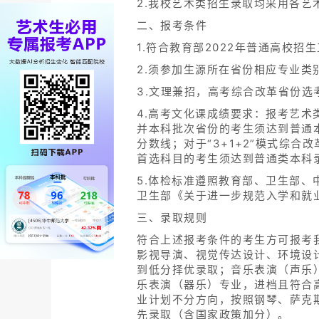
2.我校艺术类招生录取均采用各艺
二、报考条件
1.符合教育部2022年普通高校
2.须参加生源所在省份相应专业类
3.文理兼招，高考综合改革省份选
4.高考文化课成绩要求：报考艺
并本科批次省份的考生须达到普通本
分数线；对于“3+1+2”模式综
首选科目的考生须达到普通类本科
5.体检标准遵照教育部、卫生部
卫生部《关于进一步规范入学和就
三、录取规则
符合上述报考条件的考生方可报考
影视导演、视觉传达设计、环境设
到低分择优录取；音乐表演（声乐
乐表演（器乐）专业，进档且符合
业计划不分方向，按照钢琴、萨克
先录取（含国家政策加分）。