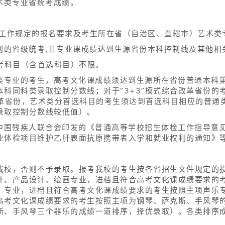
术类专业省统考成绩。
招生工作规定的报名要求及考生所在省（自治区、直辖市）艺术
别的省级统考,且专业课成绩达到生源省份本科控制线及其他相
考科目（含首选科目）不限。
术类专业的考生，高考文化课成绩须达到生源所在省份普通本科
科同科类录取控制分数线；对于“3+3”模式综合改革省份的
合改革省份，艺术类分首选科目的考生须达到首选科目相应的普
录取控制分数线较低值）。
、中国残疾人联合会印发的《普通高等学校招生体检工作指导意
业体检项目维护乙肝表面抗原携带者入学和就业权利的通知》
我校，否则不予录取。报考我校的考生按各省招生文件规定的
计、产品设计、绘画专业，进档且符合高考文化课成绩要求的
）专业，进档且符合高考文化课成绩要求的考生按照主项声乐
高考文化课成绩要求的考生按照主项为钢琴、萨克斯、手风琴
斯、手风琴三个器乐的成绩一道排序，择优录取）。各类排序