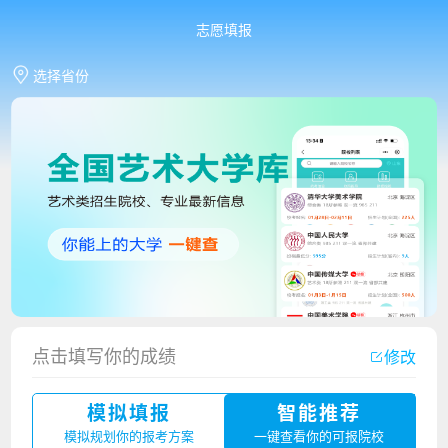
志愿填报
选择省份
香港中文大学（深圳）2023年夏季高考招生简章
点击填写你的成绩
修改
厦门大学嘉庚学院2023年艺术类招生简章
模拟填报
智能推荐
广州华立科技职业学院2023年夏季高考招生简章
模拟规划你的报考方案
一键查看你的可报院校